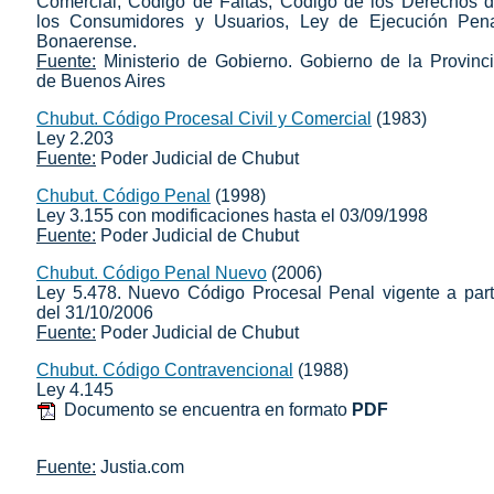
Comercial, Código de Faltas, Código de los Derechos 
los Consumidores y Usuarios, Ley de Ejecución Pen
Bonaerense.
Fuente:
Ministerio de Gobierno. Gobierno de la Provinc
de Buenos Aires
Chubut. Código Procesal Civil y Comercial
(1983)
Ley 2.203
Fuente:
Poder Judicial de Chubut
Chubut. Código Penal
(1998)
Ley 3.155 con modificaciones hasta el 03/09/1998
Fuente:
Poder Judicial de Chubut
Chubut. Código Penal Nuevo
(2006)
Ley 5.478. Nuevo Código Procesal Penal vigente a part
del 31/10/2006
Fuente:
Poder Judicial de Chubut
Chubut. Código Contravencional
(1988)
Ley 4.145
Documento se encuentra en formato
PDF
Fuente:
Justia.com