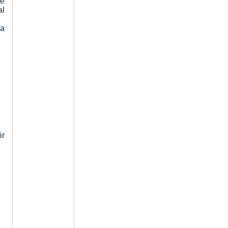
de
al
ia
ir