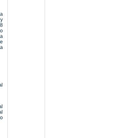
ia
 y
48
go
la
de
ia
al
al
al
io