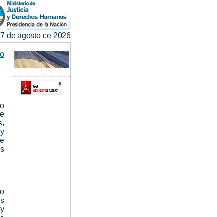
 7 de agosto de 2026
o
go
de
s,
 y
de
s
go
s
 y