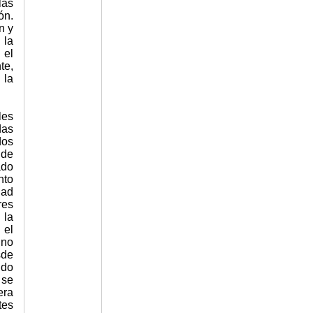
las
ón.
n y
 la
 el
te,
 la
les
das
dos
 de
ado
nto
dad
res
 la
 el
 no
sde
ido
 se
era
tes