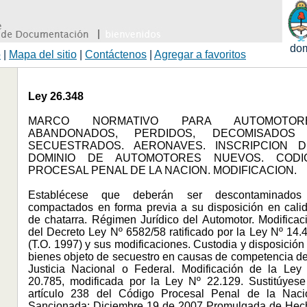
dom
o
|
Mapa del sitio
|
Contáctenos
|
Agregar a favoritos
Ley 26.348
MARCO NORMATIVO PARA AUTOMOTOR
ABANDONADOS, PERDIDOS, DECOMISADOS
SECUESTRADOS. AERONAVES. INSCRIPCION D
DOMINIO DE AUTOMOTORES NUEVOS. CODI
PROCESAL PENAL DE LA NACION. MODIFICACION.
Establécese que deberán ser descontaminado
compactados en forma previa a su disposición en cali
de chatarra. Régimen Jurídico del Automotor. Modificac
del Decreto Ley Nº 6582/58 ratificado por la Ley Nº 14.
(T.O. 1997) y sus modificaciones. Custodia y disposición
bienes objeto de secuestro en causas de competencia de
Justicia Nacional o Federal. Modificación de la Ley
20.785, modificada por la Ley Nº 22.129. Sustitúyese
artículo 238 del Código Procesal Penal de la Naci
Sancionada: Diciembre 19 de 2007 Promulgada de Hec