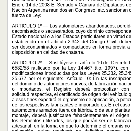
Enero 14 de 2008 El Senado y Cámara de Diputados de
Nación Argentina reunidos en Congreso, etc. sancionan 
fuerza de Ley:
ARTICULO 1º — Los automotores abandonados, perdid
decomisados o secuestrados, cuyo dominio corresponda
Estado nacional o a los Estados particulares en virtud de
establecido en el artículo 2.342 del Código Civil, debe
ser descontaminados y compactados en forma previa a
disposición en calidad de chatarra.
ARTICULO 2º — Sustitúyese el artículo 10 del Decreto 
6582/58 ratificado por la Ley 14.467 (t.o. 1997), con 
modificaciones introducidas por las Leyes 25.232, 25.34
25.677 por el siguiente: ‘Artículo 10: En las inscripcio
del dominio de automotores nuevos, de fabricación nacio
o importados, el Registro deberá protocolizar con
solicitud respectiva, el certificado de origen del vehículo 
a esos fines expedirá el organismo de aplicación, a petic
de los respectivos fabricantes e importadores. En el caso
automotores armados fuera de fábrica, o de sus plantas
montaje, deberá justificarse fehacientemente el origen
los elementos utilizados, los que podrán ser de fabricac
artesanal, en la forma en que lo determine el organismo