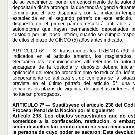
de su vencimiento, poner en conocimiento de la autori
depositaria dicha prórroga, la que tendrá vigencia durante
término que el juez disponga y con la limitación tempo
establecida en el segundo párrafo de este artículo.
dispuesto en el primer párrafo resultará aplicable a 
automotores que hayan permanecido depositados b
custodia por un lapso inferior, cuando se cumpla respe
de ellos el plazo de CINCO (5) años antes indicado.
ARTICULO 6º — Si transcurridos los TREINTA (30) d
indicados en el artículo anterior, los magistrados
efectuaren las comunicaciones allí referidas la autori
encargada de la custodia y depósito deberá iniciar
aplicación del referido procedimiento de reducción. Idént
temperamento se aplicará si, de configurarse la situac
prevista en el último párrafo del artículo 5°, una 
vencidos los plazos de vigencia de aquellas órdenes el
no fueran prorrogados.
ARTICULO 7º — Sustitúyese el artículo 238 del Cód
Procesal Penal de la Nación por el siguiente:
Artículo 238:
Los objetos secuestrados que no es
sometidos a la confiscación, restitución, o embar
serán devueltos tan pronto como no sean necesarios
la persona de cuyo poder se sacaron. Esta devoluc