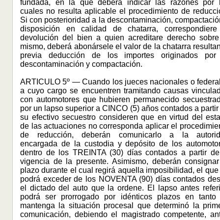
fundada, en la que deberá indicar las razones por 
cuales no resulta aplicable el procedimiento de reducci
Si con posterioridad a la descontaminación, compactació
disposición en calidad de chatarra, correspondiere
devolución del bien a quien acreditare derecho sobre
mismo, deberá abonársele el valor de la chatarra resultan
previa deducción de los importes originados por
descontaminación y compactación.
ARTICULO 5º — Cuando los jueces nacionales o federa
a cuyo cargo se encuentren tramitando causas vincula
con automotores que hubieren permanecido secuestra
por un lapso superior a CINCO (5) años contados a partir
su efectivo secuestro consideren que en virtud del est
de las actuaciones no corresponda aplicar el procedimie
de reducción, deberán comunicarlo a la autori
encargada de la custodia y depósito de los automoto
dentro de los TREINTA (30) días contados a partir de
vigencia de la presente. Asimismo, deberán consignar
plazo durante el cual regirá aquella imposibilidad, el que
podrá exceder de los NOVENTA (90) días contados de
el dictado del auto que la ordene. El lapso antes refer
podrá ser prorrogado por idénticos plazos en tanto
mantenga la situación procesal que determinó la prim
comunicación, debiendo el magistrado competente, an