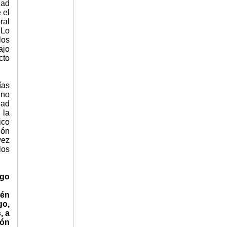
dad
 el
ral
 Lo
los
ajo
cto
ías
 no
dad
 la
ico
ión
vez
los
igo
tén
go,
, a
ión