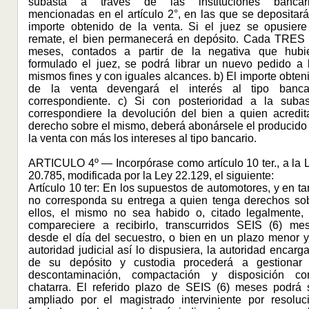
subasta a través de las instituciones bancar
mencionadas en el artículo 2°, en las que se depositará
importe obtenido de la venta. Si el juez se opusiere
remate, el bien permanecerá en depósito. Cada TRES 
meses, contados a partir de la negativa que hubi
formulado el juez, se podrá librar un nuevo pedido a 
mismos fines y con iguales alcances. b) El importe obten
de la venta devengará el interés al tipo banca
correspondiente. c) Si con posterioridad a la subas
correspondiere la devolución del bien a quien acredit
derecho sobre el mismo, deberá abonársele el producido
la venta con más los intereses al tipo bancario.
ARTICULO 4º — Incorpórase como artículo 10 ter., a la 
20.785, modificada por la Ley 22.129, el siguiente:
Artículo 10 ter: En los supuestos de automotores, y en ta
no corresponda su entrega a quien tenga derechos so
ellos, el mismo no sea habido o, citado legalmente,
compareciere a recibirlo, transcurridos SEIS (6) me
desde el día del secuestro, o bien en un plazo menor y
autoridad judicial así lo dispusiera, la autoridad encarg
de su depósito y custodia procederá a gestionar
descontaminación, compactación y disposición c
chatarra. El referido plazo de SEIS (6) meses podrá 
ampliado por el magistrado interviniente por resoluc