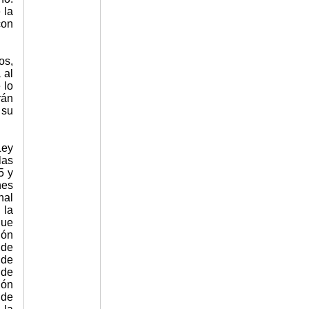
 la
con
os,
 al
 lo
rán
 su
Ley
las
5 y
nes
nal
 la
que
ión
 de
 de
 de
ión
 de