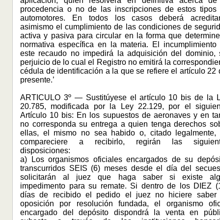
aplicación, quien resolverá en definitiva acerca de
procedencia o no de las inscripciones de estos tipos
automotores. En todos los casos deberá acredita
asimismo el cumplimiento de las condiciones de seguri
activa y pasiva para circular en la forma que determine
normativa específica en la materia. El incumplimiento
este recaudo no impedirá la adquisición del dominio, 
perjuicio de lo cual el Registro no emitirá la correspondie
cédula de identificación a la que se refiere el artículo 22 
presente.’
ARTICULO 3º — Sustitúyese el artículo 10 bis de la 
20.785, modificada por la Ley 22.129, por el siguien
Artículo 10 bis: En los supuestos de aeronaves y en ta
no corresponda su entrega a quien tenga derechos so
ellas, el mismo no sea habido o, citado legalmente,
compareciere a recibirlo, regirán las siguien
disposiciones:
a) Los organismos oficiales encargados de su depósi
transcurridos SEIS (6) meses desde el día del secues
solicitarán al juez que haga saber si existe al
impedimento para su remate. Si dentro de los DIEZ (
días de recibido el pedido el juez no hiciere saber
oposición por resolución fundada, el organismo ofic
encargado del depósito dispondrá la venta en públ