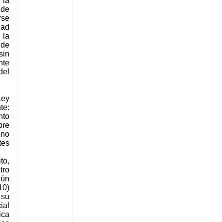
 la
 de
rse
dad
 la
 de
sin
nte
del
Ley
te:
nto
bre
 no
tes
to,
tro
gún
10)
 su
ial
ica