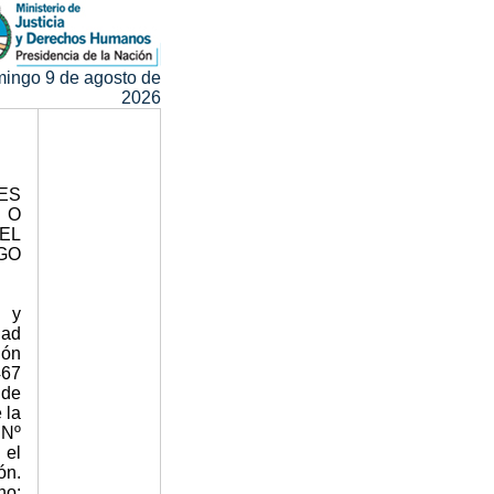
ingo 9 de agosto de
2026
ES
 O
EL
GO
s y
dad
ión
467
 de
 la
 Nº
 el
ón.
ho: