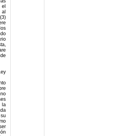
ias
 el
 al
(3)
ere
los
ido
rio
ta,
are
 de
Ley
nto
bre
 no
ses
 la
ada
 su
omo
ser
ión