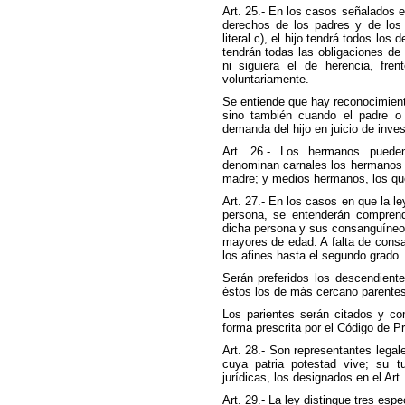
Art. 25.- En los casos señalados en 
derechos de los padres y de los 
literal c), el hijo tendrá todos lo
tendrán todas las obligaciones de 
ni siguiera el de herencia, fre
voluntariamente.
Se entiende que hay reconocimiento
sino también cuando el padre o 
demanda del hijo en juicio de inves
Art. 26.- Los hermanos puede
denominan carnales los hermanos q
madre; y medios hermanos, los qu
Art. 27.- En los casos en que la l
persona, se entenderán compren
dicha persona y sus consanguíneos
mayores de edad. A falta de cons
los afines hasta el segundo grado.
Serán preferidos los descendiente
éstos los de más cercano parente
Los parientes serán citados y co
forma prescrita por el Código de Pr
Art. 28.- Son representantes legal
cuya patria potestad vive; su t
jurídicas, los designados en el Art.
Art. 29.- La ley distingue tres esp