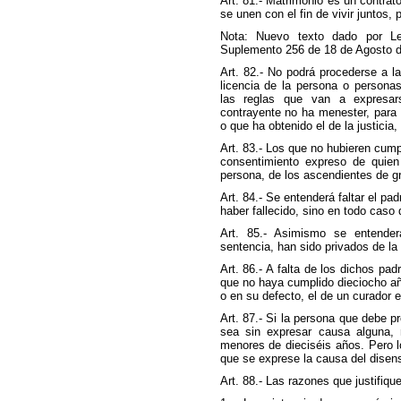
Art. 81.- Matrimonio es un contra
se unen con el fin de vivir juntos,
Nota: Nuevo texto dado por Le
Suplemento 256 de 18 de Agosto d
Art. 82.- No podrá procederse a l
licencia de la persona o persona
las reglas que van a expresar
contrayente no ha menester, para 
o que ha obtenido el de la justicia,
Art. 83.- Los que no hubieren cump
consentimiento expreso de quien 
persona, de los ascendientes de 
Art. 84.- Se entenderá faltar el pa
haber fallecido, sino en todo caso 
Art. 85.- Asimismo se entende
sentencia, han sido privados de la 
Art. 86.- A falta de los dichos pa
que no haya cumplido dieciocho añ
o en su defecto, el de un curador e
Art. 87.- Si la persona que debe p
sea sin expresar causa alguna, 
menores de dieciséis años. Pero 
que se exprese la causa del disens
Art. 88.- Las razones que justifiqu