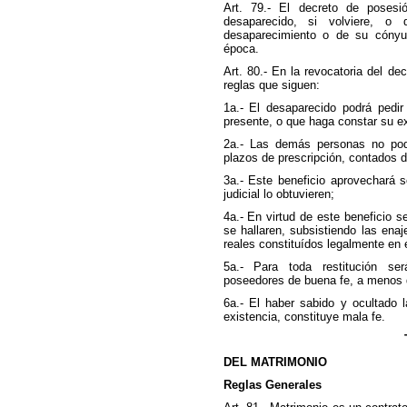
Art. 79.- El decreto de posesió
desaparecido, si volviere, o 
desaparecimiento o de su cónyu
época.
Art. 80.- En la revocatoria del de
reglas que siguen:
1a.- El desaparecido podrá pedir
presente, o que haga constar su ex
2a.- Las demás personas no podr
plazos de prescripción, contados d
3a.- Este beneficio aprovechará 
judicial lo obtuvieren;
4a.- En virtud de este beneficio s
se hallaren, subsistiendo las en
reales constituídos legalmente en é
5a.- Para toda restitución s
poseedores de buena fe, a menos d
6a.- El haber sabido y ocultado 
existencia, constituye mala fe.
DEL MATRIMONIO
Reglas Generales