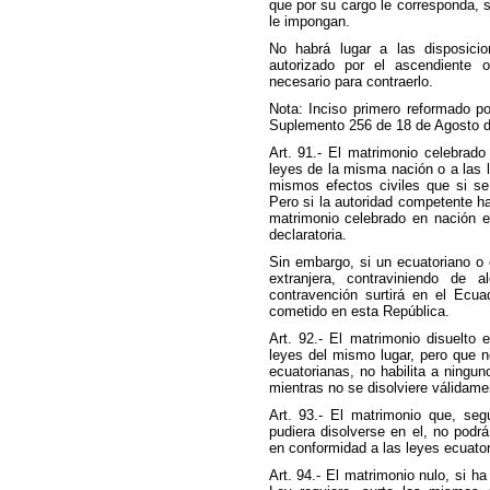
que por su cargo le corresponda, s
le impongan.
No habrá lugar a las disposicio
autorizado por el ascendiente 
necesario para contraerlo.
Nota: Inciso primero reformado po
Suplemento 256 de 18 de Agosto d
Art. 91.- El matrimonio celebrado
leyes de la misma nación o a las l
mismos efectos civiles que si se 
Pero si la autoridad competente ha
matrimonio celebrado en nación e
declaratoria.
Sin embargo, si un ecuatoriano o 
extranjera, contraviniendo de 
contravención surtirá en el Ecu
cometido en esta República.
Art. 92.- El matrimonio disuelto e
leyes del mismo lugar, pero que n
ecuatorianas, no habilita a ningu
mientras no se disolviere válidame
Art. 93.- El matrimonio que, seg
pudiera disolverse en el, no podr
en conformidad a las leyes ecuator
Art. 94.- El matrimonio nulo, si h