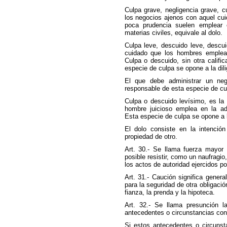
Culpa grave, negligencia grave, c
los negocios ajenos con aquel cu
poca prudencia suelen emplear 
materias civiles, equivale al dolo.
Culpa leve, descuido leve, descuid
cuidado que los hombres emplean
Culpa o descuido, sin otra calific
especie de culpa se opone a la dil
El que debe administrar un ne
responsable de esta especie de cu
Culpa o descuido levísimo, es la 
hombre juicioso emplea en la ad
Esta especie de culpa se opone a l
El dolo consiste en la intención
propiedad de otro.
Art. 30.- Se llama fuerza mayor 
posible resistir, como un naufragi
los actos de autoridad ejercidos po
Art. 31.- Caución significa gener
para la seguridad de otra obligaci
fianza, la prenda y la hipoteca.
Art. 32.- Se llama presunción 
antecedentes o circunstancias con
Si estos antecedentes o circunst