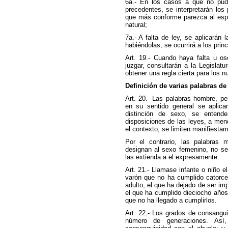
6a.- En los casos a que no pudie
precedentes, se interpretarán los
que más conforme parezca al espír
natural;
7a.- A falta de ley, se aplicarán
habiéndolas, se ocurrirá a los princ
Art. 19.- Cuando haya falta u osc
juzgar, consultarán a la Legislat
obtener una regla cierta para los 
Definición de varias palabras de
Art. 20.- Las palabras hombre, pe
en su sentido general se aplica
distinción de sexo, se enten
disposiciones de las leyes, a meno
el contexto, se limiten manifiesta
Por el contrario, las palabras 
designan al sexo femenino, no se
las extienda a el expresamente.
Art. 21.- Llamase infante o niño e
varón que no ha cumplido catorce
adulto, el que ha dejado de ser i
el que ha cumplido dieciocho año
que no ha llegado a cumplirlos.
Art. 22.- Los grados de consangu
número de generaciones. Así