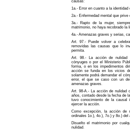
causas:
1a.- Error en cuanto a la identidad 
2a.- Enfermedad mental que prive 
3a.- Rapto de la mujer, siempr
matrimonio, no haya recobrado la li
4a.- Amenazas graves y serias, cap
Art. 97.- Puede volver a celeb
removidas las causas que lo inva
permita.
Art. 98.- La acción de nulidad
cónyuges o por el Ministerio Púb
forma, o en los impedimentos dir
acción se funda en los vicios de
solamente podrá demandar el cónyu
error, el que se caso con un de
amenazas graves.
Art. 98-A.- La acción de nulidad 
años, contado desde la fecha de l
tuvo conocimiento de la causal
ejercer la acción.
Como excepción, la acción de n
ordinales 1o.), 4o.), 7o.) y 8o.) del 
Disuelto el matrimonio por cualq
nulidad.