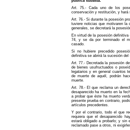
pública subasta.
Art. 75.- Cada uno de los pose
conservación y restitución, y hará 
Art. 76.- Si durante la posesión pr
tuviere noticias que motivaren la 
generales, se decretará la posesión
En virtud de la posesión definitiva
74, y se da por terminado el ma
casado.
Si no hubiere precedido posesió
definitiva se abrirá la sucesión de
Art. 77.- Decretada la posesión defi
de bienes usufructuados o poseíd
legatarios y en general cuantos 
de muerte de aquél, podrán hac
muerte.
Art. 78.- El que reclama un dere
desaparecido ha muerto en la fech
a probar que éste ha muerto verd
presente prueba en contrario, podr
artículos precedentes.
Y por el contrario, todo el que 
requiera que el desaparecido h
estará obligado a probarlo; y sin
reclamado pase a otros, ni exigirle