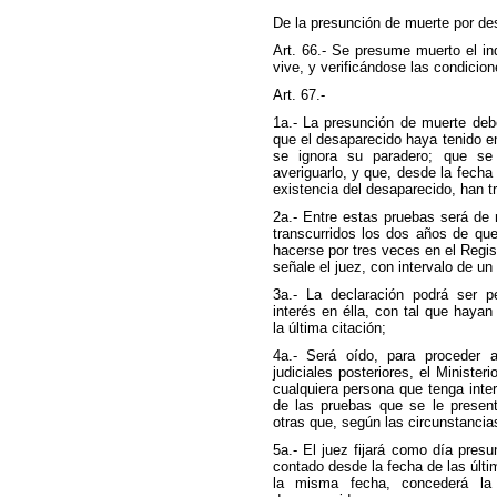
De la presunción de muerte por de
Art. 66.- Se presume muerto el in
vive, y verificándose las condicio
Art. 67.-
1a.- La presunción de muerte debe
que el desaparecido haya tenido e
se ignora su paradero; que se 
averiguarlo, y que, desde la fecha 
existencia del desaparecido, han t
2a.- Entre estas pruebas será de 
transcurridos los dos años de que 
hacerse por tres veces en el Regist
señale el juez, con intervalo de u
3a.- La declaración podrá ser p
interés en élla, con tal que haya
la última citación;
4a.- Será oído, para proceder a
judiciales posteriores, el Ministeri
cualquiera persona que tenga inter
de las pruebas que se le presenta
otras que, según las circunstanci
5a.- El juez fijará como día presu
contado desde la fecha de las últi
la misma fecha, concederá la 