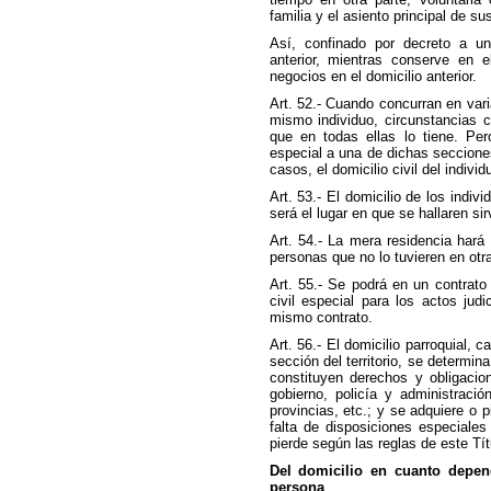
familia y el asiento principal de su
Así, confinado por decreto a un 
anterior, mientras conserve en e
negocios en el domicilio anterior.
Art. 52.- Cuando concurran en vari
mismo individuo, circunstancias co
que en todas ellas lo tiene. Per
especial a una de dichas seccione
casos, el domicilio civil del individ
Art. 53.- El domicilio de los indiv
será el lugar en que se hallaren sir
Art. 54.- La mera residencia hará 
personas que no lo tuvieren en otra
Art. 55.- Se podrá en un contrato
civil especial para los actos judi
mismo contrato.
Art. 56.- El domicilio parroquial, c
sección del territorio, se determin
constituyen derechos y obligacio
gobierno, policía y administració
provincias, etc.; y se adquiere o 
falta de disposiciones especiale
pierde según las reglas de este Tít
Del domicilio en cuanto depen
persona