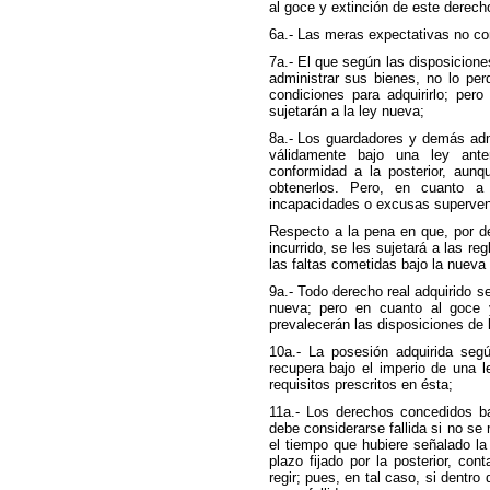
al goce y extinción de este derecho
6a.- Las meras expectativas no co
7a.- El que según las disposicione
administrar sus bienes, no lo per
condiciones para adquirirlo; pero
sujetarán a la ley nueva;
8a.- Los guardadores y demás adm
válidamente bajo una ley ante
conformidad a la posterior, aun
obtenerlos. Pero, en cuanto 
incapacidades o excusas superveni
Respecto a la pena en que, por de
incurrido, se les sujetará a las re
las faltas cometidas bajo la nueva
9a.- Todo derecho real adquirido se
nueva; pero en cuanto al goce y
prevalecerán las disposiciones de l
10a.- La posesión adquirida segú
recupera bajo el imperio de una l
requisitos prescritos en ésta;
11a.- Los derechos concedidos ba
debe considerarse fallida si no se r
el tiempo que hubiere señalado l
plazo fijado por la posterior, co
regir; pues, en tal caso, si dentro