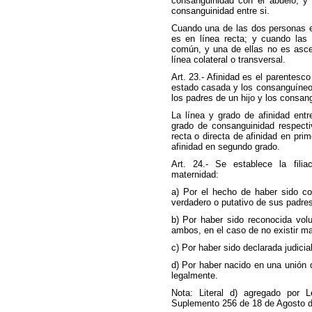
consanguinidad con el abuelo; y
consanguinidad entre si.
Cuando una de las dos personas e
es en línea recta; y cuando las
común, y una de ellas no es asce
línea colateral o transversal.
Art. 23.- Afinidad es el parentesc
estado casada y los consanguíneos
los padres de un hijo y los consang
La línea y grado de afinidad ent
grado de consanguinidad respecti
recta o directa de afinidad en prim
afinidad en segundo grado.
Art. 24.- Se establece la filia
maternidad:
a) Por el hecho de haber sido co
verdadero o putativo de sus padres
b) Por haber sido reconocida vol
ambos, en el caso de no existir mat
c) Por haber sido declarada judici
d) Por haber nacido en una unión
legalmente.
Nota: Literal d) agregado por L
Suplemento 256 de 18 de Agosto d