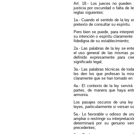
Art. 18.- Los jueces no pueden 
justicia por oscuridad o falta de 
reglas siguientes:
1a.- Cuando el sentido de la ley es
pretexto de consultar su espíritu.
Pero bien se puede, para interpret
su intención o espíritu claramente
fidedigna de su establecimiento;
2a.- Las palabras de la ley se ent
el uso general de las mismas pal
definido expresamente para ci
significado legal;
3a.- Las palabras técnicas de toda
les den los que profesan la mi
claramente que se han tomado en s
4a.- El contexto de la ley servirá
partes, de manera que haya entr
armonía.
Los pasajes oscuros de una ley 
leyes, particularmente si versan s
5a.- Lo favorable u odioso de un
ampliar o restringir su interpretac
determinará por su genuino sent
precedentes;