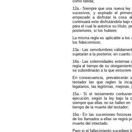
como fallida;
12a.- Siempre que una nueva ley p
sucesivos, y expirado el primer
empezado a disfrutar la cosa al
continuará este disfrutándola bajo 
para el cual le autorice su título; 
posteriores, si los hubiere.
La misma regla es aplicable a los
los fideicomisos;
13a.- Las servidumbres válidament
sujetarán a la posterior, en cuanto 
14a.- Las solemnidades externas d
regía al tiempo de su otorgamiento
se subordinarán a la que estuviere 
En consecuencia, prevalecerán s
testador las que reglen la inc
legatarios, las legítimas, mejoras
15a.- Si el testamento contuvie
ejecución, según la ley bajo la 
siempre que ellas no se hallen en 
tiempo de la muerte del testador;
16a.- En las sucesiones forzosas
de los llamados a ellas se regirá po
muerte del intestado.
Pero si el fallecimiento sucediere 