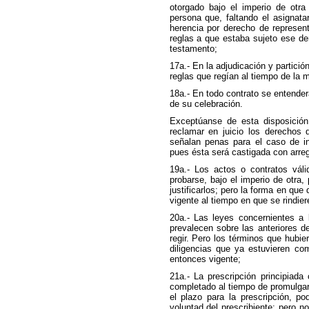
otorgado bajo el imperio de otra
persona que, faltando el asignata
herencia por derecho de represen
reglas a que estaba sujeto ese der
testamento;
17a.- En la adjudicación y partici
reglas que regían al tiempo de la 
18a.- En todo contrato se entender
de su celebración.
Exceptúanse de esta disposición
reclamar en juicio los derechos q
señalan penas para el caso de in
pues ésta será castigada con arregl
19a.- Los actos o contratos vál
probarse, bajo el imperio de otra,
justificarlos; pero la forma en que 
vigente al tiempo en que se rindier
20a.- Las leyes concernientes a l
prevalecen sobre las anteriores
regir. Pero los términos que hubi
diligencias que ya estuvieren co
entonces vigente;
21a.- La prescripción principiad
completado al tiempo de promulgars
el plazo para la prescripción, p
voluntad del prescribiente; pero 