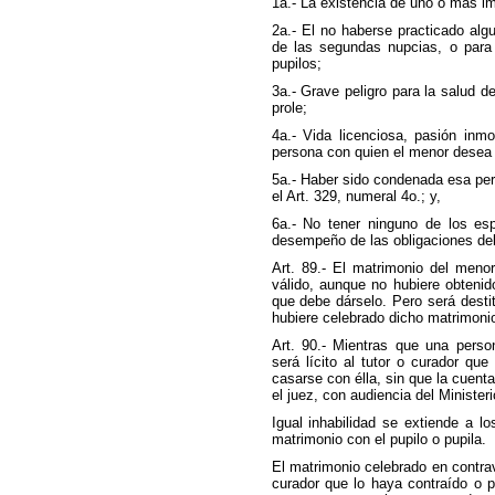
1a.- La existencia de uno o más i
2a.- El no haberse practicado algu
de las segundas nupcias, o para
pupilos;
3a.- Grave peligro para la salud de
prole;
4a.- Vida licenciosa, pasión inm
persona con quien el menor desea
5a.- Haber sido condenada esa per
el Art. 329, numeral 4o.; y,
6a.- No tener ninguno de los es
desempeño de las obligaciones del
Art. 89.- El matrimonio del meno
válido, aunque no hubiere obtenid
que debe dárselo. Pero será desti
hubiere celebrado dicho matrimoni
Art. 90.- Mientras que una perso
será lícito al tutor o curador qu
casarse con élla, sin que la cuent
el juez, con audiencia del Ministeri
Igual inhabilidad se extiende a lo
matrimonio con el pupilo o pupila.
El matrimonio celebrado en contrav
curador que lo haya contraído o p