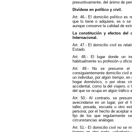
presuntivamente, del ánimo de per
Divídese en político y civil.
Art. 46.- El domicilio político es r
que lo tiene o adquiere, es o se
aunque conserve la calidad de extr
La constitución y efectos del 
Internacional.
Art. 47.- El domicilio civil es rela
Estado.
Art. 48.- El lugar donde un in
habitualmente su profesión u oficio
Art. 49.- No se presume el 
consiguientemente domicilio civil e
un individuo, por algún tiempo, en 
hogar doméstico, o por otras ci
accidental, como la del viajero, o 
del que se ocupa en algún tráfico 
Art. 50.- Al contrario, se pres
avecindarse en un lugar, por el h
taller, posada, escuela u otro es
persona; por el hecho de aceptar e
fijo de los que regularmente se
circunstancias análogas.
Art. 51.- El domicilio civil no se m
tiempo en otra parte, voluntari