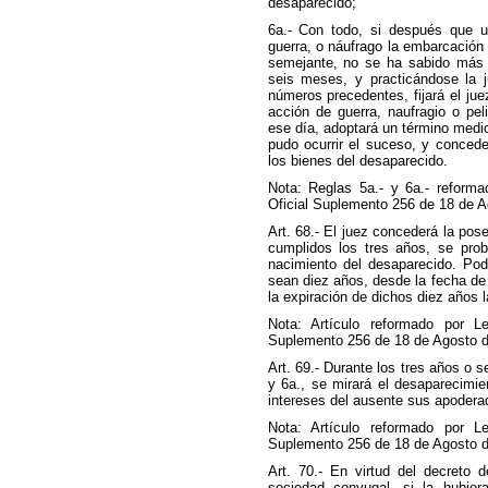
desaparecido;
6a.- Con todo, si después que u
guerra, o náufrago la embarcación 
semejante, no se ha sabido más d
seis meses, y practicándose la j
números precedentes, fijará el jue
acción de guerra, naufragio o pe
ese día, adoptará un término medio 
pudo ocurrir el suceso, y concede
los bienes del desaparecido.
Nota: Reglas 5a.- y 6a.- reforma
Oficial Suplemento 256 de 18 de A
Art. 68.- El juez concederá la poses
cumplidos los tres años, se prob
nacimiento del desaparecido. Pod
sean diez años, desde la fecha de 
la expiración de dichos diez años l
Nota: Artículo reformado por L
Suplemento 256 de 18 de Agosto d
Art. 69.- Durante los tres años o s
y 6a., se mirará el desaparecimi
intereses del ausente sus apodera
Nota: Artículo reformado por L
Suplemento 256 de 18 de Agosto d
Art. 70.- En virtud del decreto d
sociedad conyugal, si la hubier