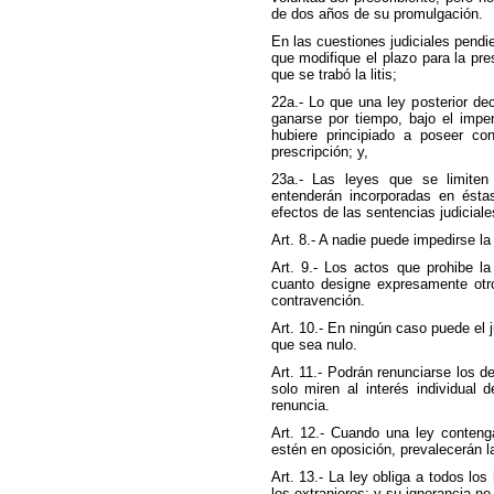
de dos años de su promulgación.
En las cuestiones judiciales pendi
que modifique el plazo para la pres
que se trabó la litis;
22a.- Lo que una ley posterior de
ganarse por tiempo, bajo el imper
hubiere principiado a poseer con
prescripción; y,
23a.- Las leyes que se limiten
entenderán incorporadas en ésta
efectos de las sentencias judiciale
Art. 8.- A nadie puede impedirse la
Art. 9.- Los actos que prohibe l
cuanto designe expresamente otro
contravención.
Art. 10.- En ningún caso puede el j
que sea nulo.
Art. 11.- Podrán renunciarse los d
solo miren al interés individual 
renuncia.
Art. 12.- Cuando una ley conteng
estén en oposición, prevalecerán l
Art. 13.- La ley obliga a todos los
los extranjeros; y su ignorancia n