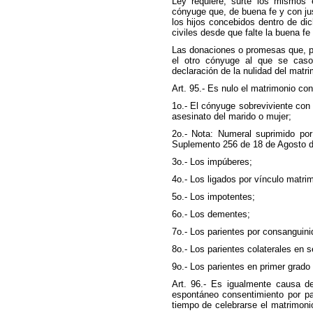
Ley requiere, surte los mismos e
cónyuge que, de buena fe y con jus
los hijos concebidos dentro de dic
civiles desde que falte la buena f
Las donaciones o promesas que, p
el otro cónyuge al que se caso
declaración de la nulidad del matri
Art. 95.- Es nulo el matrimonio con
1o.- El cónyuge sobreviviente con 
asesinato del marido o mujer;
2o.- Nota: Numeral suprimido por
Suplemento 256 de 18 de Agosto d
3o.- Los impúberes;
4o.- Los ligados por vínculo matrim
5o.- Los impotentes;
6o.- Los dementes;
7o.- Los parientes por consanguini
8o.- Los parientes colaterales en 
9o.- Los parientes en primer grado c
Art. 96.- Es igualmente causa de
espontáneo consentimiento por pa
tiempo de celebrarse el matrimon