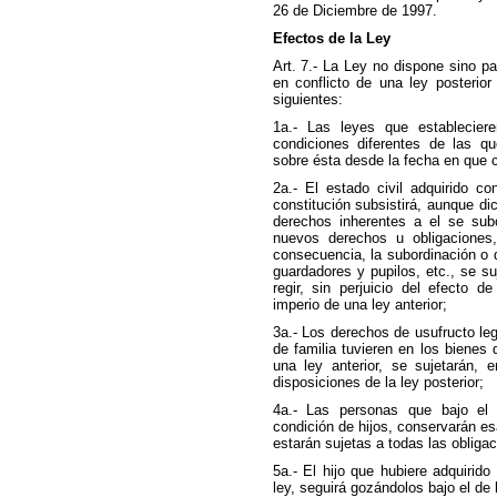
26 de Diciembre de 1997.
Efectos de la Ley
Art. 7.- La Ley no dispone sino par
en conflicto de una ley posterior
siguientes:
1a.- Las leyes que estableciere
condiciones diferentes de las qu
sobre ésta desde la fecha en que 
2a.- El estado civil adquirido c
constitución subsistirá, aunque dic
derechos inherentes a el se subo
nuevos derechos u obligaciones
consecuencia, la subordinación o 
guardadores y pupilos, etc., se su
regir, sin perjuicio del efecto 
imperio de una ley anterior;
3a.- Los derechos de usufructo le
de familia tuvieren en los bienes 
una ley anterior, se sujetarán, 
disposiciones de la ley posterior;
4a.- Las personas que bajo el 
condición de hijos, conservarán es
estarán sujetas a todas las obligac
5a.- El hijo que hubiere adquirid
ley, seguirá gozándolos bajo el de