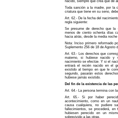
nacido, siempre que crea que de a
Toda sanción a la madre, por la cu
criatura que tiene en su seno, deb
Art. 62.- De la fecha del nacimien
regla siguiente:
Se presume de derecho que la c
menos de ciento ochenta días ca
hacia atrás, desde la media noche e
Nota: Inciso primero reformado po
Suplemento 256 de 18 de Agosto d
Art. 63.- Los derechos que corresp
materno, si hubiese nacido y 
nacimiento se efectúe. Y si el naci
entrará el recién nacido en el 
existido al tiempo en que le corr
segundo, pasarán estos derechos
hubiese jamás existido.
Del fin de la existencia de las p
Art. 64.- La persona termina con l
Art. 65.- Si por haber pere
acontecimiento, como en un naufr
causa cualquiera, no pudiere s
fallecimientos, se procederá, en
hubiesen perecido en un mism
sobrevivido a las otras.