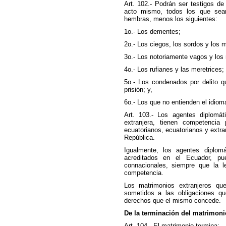
Art. 102.- Podrán ser testigos de 
acto mismo, todos los que sea
hembras, menos los siguientes:
1o.- Los dementes;
2o.- Los ciegos, los sordos y los 
3o.- Los notoriamente vagos y los
4o.- Los rufianes y las meretrices;
5o.- Los condenados por delito 
prisión; y,
6o.- Los que no entienden el idiom
Art. 103.- Los agentes diplomá
extranjera, tienen competencia 
ecuatorianos, ecuatorianos y extran
República.
Igualmente, los agentes diplom
acreditados en el Ecuador, pu
connacionales, siempre que la le
competencia.
Los matrimonios extranjeros que
sometidos a las obligaciones q
derechos que el mismo concede.
De la terminación del matrimoni
Art. 104.- El matrimonio termina: